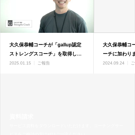
大久保恭輔コーチが「gallup認定
大久保恭輔コ
ストレングスコーチ」を取得しま
ーチに加わり
した
2025.01.15
ご報告
2024.09.24
ご
資料請求
サービス資料をダウンロードいただけます。コーチングサー
ビスをご検討の方はぜひご一読ください。