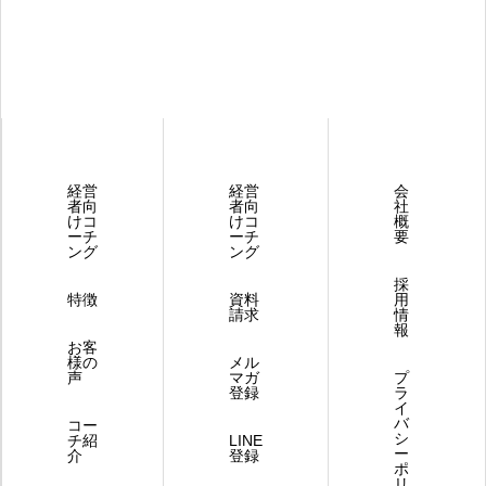
経営
経営
会
者向
者向
社
けコ
けコ
概
ーチ
ーチ
要
ング
ング
採
特徴
資料
用
請求
情
報
お客
様の
メル
声
マガ
プ
登録
ラ
イ
バ
コー
シ
チ紹
LINE
ー
介
登録
ポ
リ